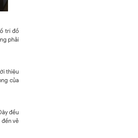
ố trí đồ
ng phải
iới thiệu
òng của
 Đây đều
g đến vẻ