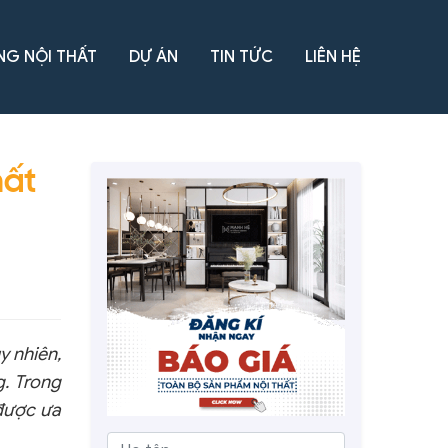
NG NỘI THẤT
DỰ ÁN
TIN TỨC
LIÊN HỆ
hất
y nhiên,
g. Trong
được ưa