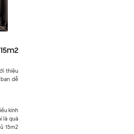
 15m2
ới thiệu
 bạn dễ
iều kinh
i là quá
gủ 15m2