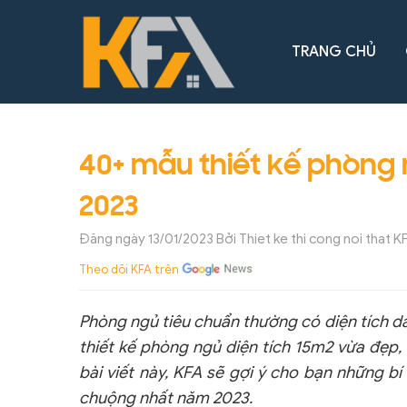
TRANG CHỦ
40+ mẫu thiết kế phòng 
2023
Đăng ngày
13/01/2023
Bởi Thiet ke thi cong noi that K
Theo dõi KFA trên
Phòng ngủ tiêu chuẩn thường có diện tích da
thiết kế phòng ngủ diện tích 15m2 vừa đẹp, v
bài viết này, KFA sẽ gợi ý cho bạn những 
chuộng nhất năm 2023.