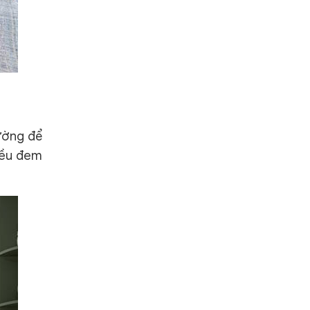
tường để
ều đem