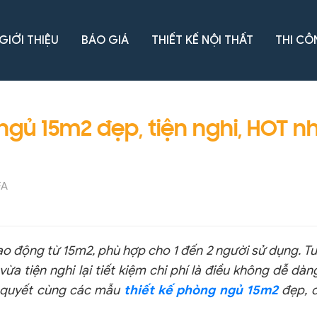
GIỚI THIỆU
BÁO GIÁ
THIẾT KẾ NỘI THẤT
THI CÔ
ngủ 15m2 đẹp, tiện nghi, HOT n
FA
o động từ 15m2, phù hợp cho 1 đến 2 người sử dụng. Tu
ừa tiện nghi lại tiết kiệm chi phí là điều không dễ dàn
bí quyết cùng các mẫu
thiết kế phòng ngủ 15m2
đẹp, 