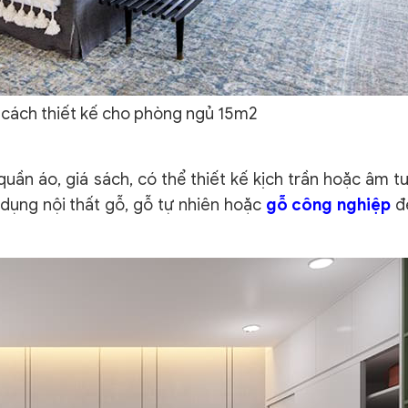
cách thiết kế cho phòng ngủ 15m2
uần áo, giá sách, có thể thiết kế kịch trần hoặc âm 
 dụng nội thất gỗ, gỗ tự nhiên hoặc
gỗ công nghiệp
đ