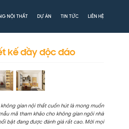
NG NỘI THẤT
DỰ ÁN
TIN TỨC
LIÊN HỆ
ết kế đầy độc đáo
ột không gian nội thất cuốn hút là mong muốn
ều mẫu mã tham khảo cho không gian ngôi nhà
 nổi bật đang được đánh giá rất cao. Mời mọi