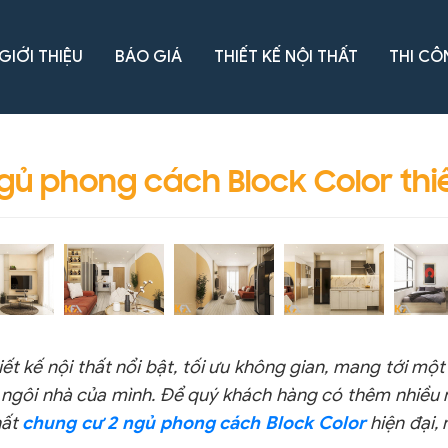
GIỚI THIỆU
BÁO GIÁ
THIẾT KẾ NỘI THẤT
THI CÔ
gủ phong cách Block Color thi
ết kế nội thất nổi bật, tối ưu không gian, mang tới m
trí ngôi nhà của mình. Để quý khách hàng có thêm nhi
hất
chung cư 2 ngủ phong cách Block Color
hiện đại,