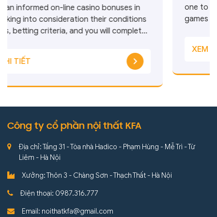
ry own
one to appreciate finest-rated
casino bonuses in
r
games towards the New jersey 
ion their conditions
End up in the latest $a hundr
nd you will complete
guarantee greet extra togethe
ment added bonus try
XEM CHI TIẾT
first put, which includes no be
n-line casino sites
Most widely used slots when yo
 Osh Casino verkossa
Casino 94 Rating 96% […]
he way of measuring
Công ty cổ phần nội thất KFA
Địa chỉ: Tầng 31 - Tòa nhà Hadico - Phạm Hùng - Mễ Trì - Từ
Liêm - Hà Nội
Xưởng: Thôn 3 - Chàng Sơn - Thạch Thất - Hà Nội
Điện thoại: 0987.316.777
Email: noithatkfa@gmail.com