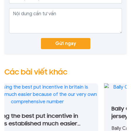
Gửi ngay
Các bài viết khác
Bally Casino � Authoriz
incentive in
jersey and Pennsylvani
much easier
Bally Casino Bally Gambling en